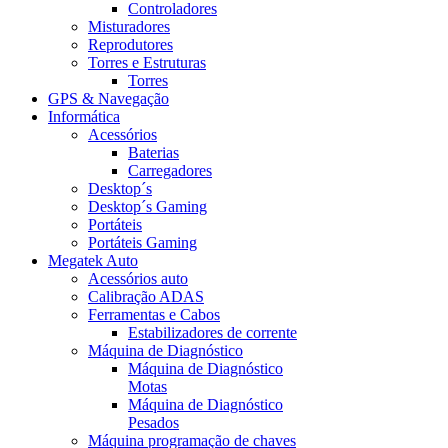
Controladores
Misturadores
Reprodutores
Torres e Estruturas
Torres
GPS & Navegação
Informática
Acessórios
Baterias
Carregadores
Desktop´s
Desktop´s Gaming
Portáteis
Portáteis Gaming
Megatek Auto
Acessórios auto
Calibração ADAS
Ferramentas e Cabos
Estabilizadores de corrente
Máquina de Diagnóstico
Máquina de Diagnóstico
Motas
Máquina de Diagnóstico
Pesados
Máquina programação de chaves