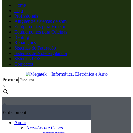
Home
Loja
Profissionais
Aluguer de sistemas de som
Equipamentos para Hotelaria
Equipamentos para Oficinas
Renting
Reparações
Sistemas de Faturação
Sistemas de Videovigilância
Sistemas POS
Contactos
Procurar
×
Edit Content
Audio
Acessórios e Cabos