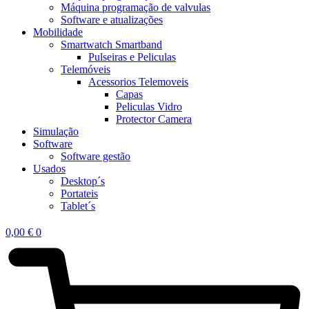
Máquina programação de valvulas
Software e atualizações
Mobilidade
Smartwatch Smartband
Pulseiras e Peliculas
Telemóveis
Acessorios Telemoveis
Capas
Peliculas Vidro
Protector Camera
Simulação
Software
Software gestão
Usados
Desktop´s
Portateis
Tablet´s
0,00
€
0