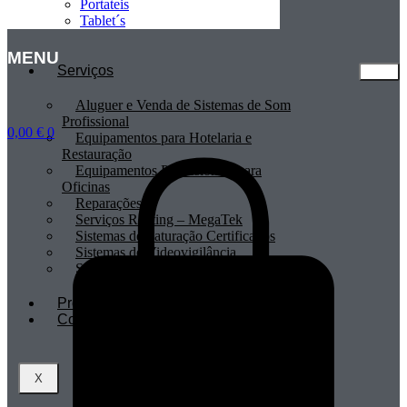
Portateis
Tablet´s
MENU
Serviços
Aluguer e Venda de Sistemas de Som
Profissional
0,00
€
0
Equipamentos para Hotelaria e
Restauração
Equipamentos Profissionais para
Oficinas
Reparações
Serviços Renting – MegaTek
Sistemas de Faturação Certificados
Sistemas de Videovigilância
Sistemas POS
Profissionais
Contactos
X