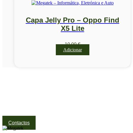
Capa Jelly Pro – Oppo Find
X5 Lite
10,00
€
Adicionar
Visite a nossa Loja
Na MegaTek encontras tecnologia, ferramentas e soluções
profissionais ao melhor preço.
Ponte de Lima | Atendimento técnico especializado
Contactos