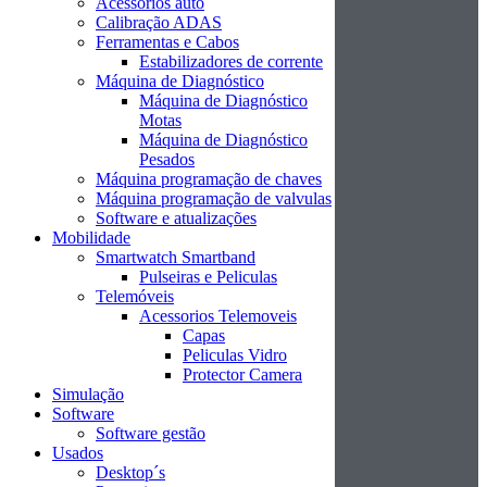
Acessórios auto
Calibração ADAS
Ferramentas e Cabos
Estabilizadores de corrente
Máquina de Diagnóstico
Máquina de Diagnóstico
Motas
Máquina de Diagnóstico
Pesados
Máquina programação de chaves
Máquina programação de valvulas
Software e atualizações
Mobilidade
Smartwatch Smartband
Pulseiras e Peliculas
Telemóveis
Acessorios Telemoveis
Capas
Peliculas Vidro
Protector Camera
Simulação
Software
Software gestão
Usados
Desktop´s