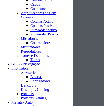
Auscultadores
Cabos
Conectores
Amplificadores de Som
Colunas
Colunas Activa
Colunas Passivas
Subwoofer activo
Subwoofer Passivo
Microfones
Controladores
Misturadores
Reprodutores
Torres e Estruturas
Torres
GPS & Navegação
Informática
Acessórios
Baterias
Carregadores
Desktop´s
Desktop´s Gaming
Portáteis
Portáteis Gaming
Megatek Auto