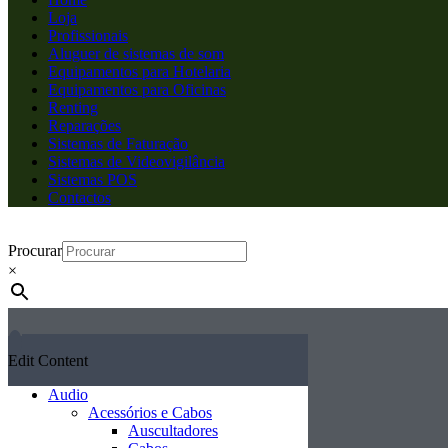
Loja
Profissionais
Aluguer de sistemas de som
Equipamentos para Hotelaria
Equipamentos para Oficinas
Renting
Reparações
Sistemas de Faturação
Sistemas de Videovigilância
Sistemas POS
Contactos
Procurar
×
Edit Content
Audio
Acessórios e Cabos
Auscultadores