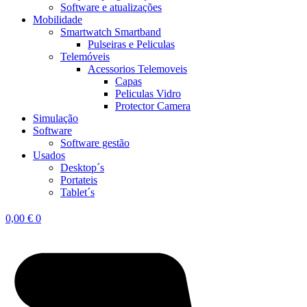
Software e atualizações
Mobilidade
Smartwatch Smartband
Pulseiras e Peliculas
Telemóveis
Acessorios Telemoveis
Capas
Peliculas Vidro
Protector Camera
Simulação
Software
Software gestão
Usados
Desktop´s
Portateis
Tablet´s
0,00
€
0