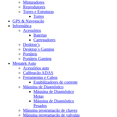
Misturadores
Reprodutores
Torres e Estruturas
Torres
GPS & Navegação
Informática
Acessórios
Baterias
Carregadores
Desktop´s
Desktop´s Gaming
Portáteis
Portáteis Gaming
Megatek Auto
Acessórios auto
Calibração ADAS
Ferramentas e Cabos
Estabilizadores de corrente
Máquina de Diagnóstico
Máquina de Diagnóstico
Motas
Máquina de Diagnóstico
Pesados
Máquina programação de chaves
Máquina programação de valvulas