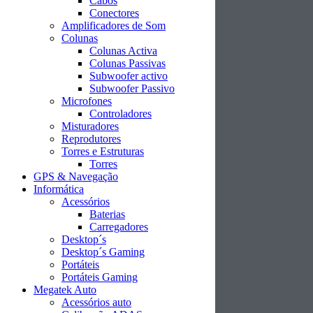
Cabos
Conectores
Amplificadores de Som
Colunas
Colunas Activa
Colunas Passivas
Subwoofer activo
Subwoofer Passivo
Microfones
Controladores
Misturadores
Reprodutores
Torres e Estruturas
Torres
GPS & Navegação
Informática
Acessórios
Baterias
Carregadores
Desktop´s
Desktop´s Gaming
Portáteis
Portáteis Gaming
Megatek Auto
Acessórios auto