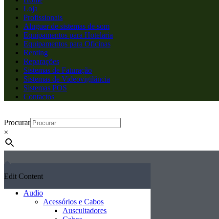
Loja
Profissionais
Aluguer de sistemas de som
Equipamentos para Hotelaria
Equipamentos para Oficinas
Renting
Reparações
Sistemas de Faturação
Sistemas de Videovigilância
Sistemas POS
Contactos
Procurar
×
Edit Content
Audio
Acessórios e Cabos
Auscultadores