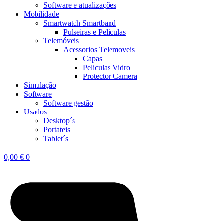
Software e atualizações
Mobilidade
Smartwatch Smartband
Pulseiras e Peliculas
Telemóveis
Acessorios Telemoveis
Capas
Peliculas Vidro
Protector Camera
Simulação
Software
Software gestão
Usados
Desktop´s
Portateis
Tablet´s
0,00
€
0