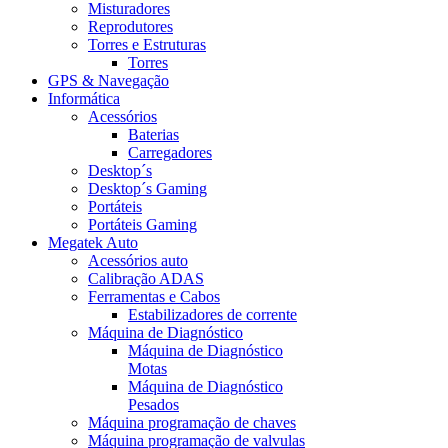
Misturadores
Reprodutores
Torres e Estruturas
Torres
GPS & Navegação
Informática
Acessórios
Baterias
Carregadores
Desktop´s
Desktop´s Gaming
Portáteis
Portáteis Gaming
Megatek Auto
Acessórios auto
Calibração ADAS
Ferramentas e Cabos
Estabilizadores de corrente
Máquina de Diagnóstico
Máquina de Diagnóstico
Motas
Máquina de Diagnóstico
Pesados
Máquina programação de chaves
Máquina programação de valvulas