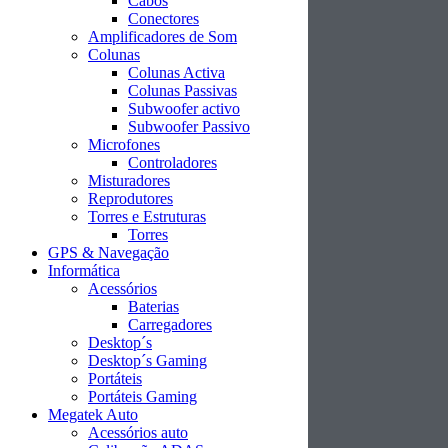
Cabos
Conectores
Amplificadores de Som
Colunas
Colunas Activa
Colunas Passivas
Subwoofer activo
Subwoofer Passivo
Microfones
Controladores
Misturadores
Reprodutores
Torres e Estruturas
Torres
GPS & Navegação
Informática
Acessórios
Baterias
Carregadores
Desktop´s
Desktop´s Gaming
Portáteis
Portáteis Gaming
Megatek Auto
Acessórios auto