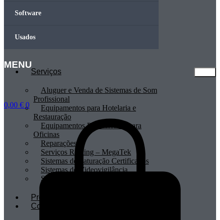
Software
Usados
MENU
Serviços
Aluguer e Venda de Sistemas de Som
Profissional
0,00
€
0
Equipamentos para Hotelaria e
Restauração
Equipamentos Profissionais para
Oficinas
Reparações
Serviços Renting – MegaTek
Sistemas de Faturação Certificados
Sistemas de Videovigilância
Sistemas POS
Profissionais
Contactos