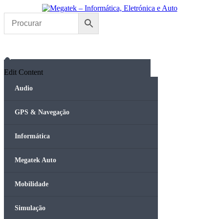
Skip
to
content
Edit Content
Audio
GPS & Navegação
Informática
Megatek Auto
Mobilidade
Simulação