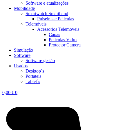
Software e atualizações
Mobilidade
Smartwatch Smartband
Pulseiras e Peliculas
Telemóveis
Acessorios Telemoveis
Capas
Peliculas Vidro
Protector Camera
Simulação
Software
Software gestão
Usados
Desktop´s
Portateis
Tablet´s
0,00
€
0