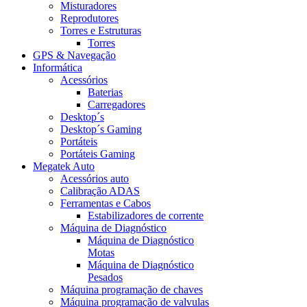
Misturadores
Reprodutores
Torres e Estruturas
Torres
GPS & Navegação
Informática
Acessórios
Baterias
Carregadores
Desktop´s
Desktop´s Gaming
Portáteis
Portáteis Gaming
Megatek Auto
Acessórios auto
Calibração ADAS
Ferramentas e Cabos
Estabilizadores de corrente
Máquina de Diagnóstico
Máquina de Diagnóstico
Motas
Máquina de Diagnóstico
Pesados
Máquina programação de chaves
Máquina programação de valvulas