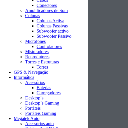
Cabos
Conectores
Amplificadores de Som
Colunas
Colunas Activa
Colunas Passivas
Subwoofer activo
Subwoofer Passivo
Microfones
Controladores
Misturadores
Reprodutores
Torres e Estruturas
Torres
GPS & Navegação
Informática
Acessórios
Baterias
Carregadores
Desktop´s
Desktop´s Gaming
Portáteis
Portáteis Gaming
Megatek Auto
Acessórios auto