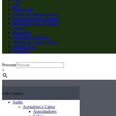
Loja
Profissionais
Aluguer de sistemas de som
Equipamentos para Hotelaria
Equipamentos para Oficinas
Renting
Reparações
Sistemas de Faturação
Sistemas de Videovigilância
Sistemas POS
Contactos
Procurar
×
Edit Content
Audio
Acessórios e Cabos
Auscultadores