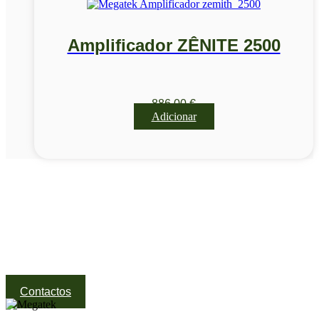
Amplificador ZÊNITE 2500
886,00
€
Adicionar
Visite a nossa Loja
Na MegaTek encontras tecnologia, ferramentas e soluções
profissionais ao melhor preço.
Ponte de Lima | Atendimento técnico especializado
Contactos