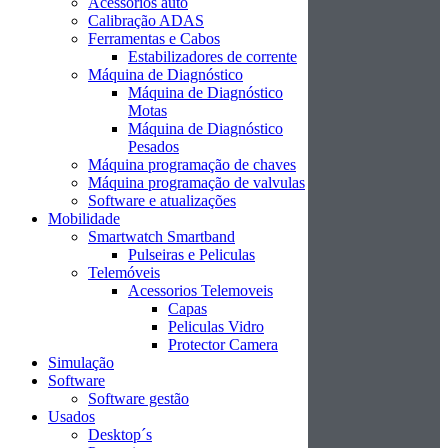
Acessórios auto
Calibração ADAS
Ferramentas e Cabos
Estabilizadores de corrente
Máquina de Diagnóstico
Máquina de Diagnóstico
Motas
Máquina de Diagnóstico
Pesados
Máquina programação de chaves
Máquina programação de valvulas
Software e atualizações
Mobilidade
Smartwatch Smartband
Pulseiras e Peliculas
Telemóveis
Acessorios Telemoveis
Capas
Peliculas Vidro
Protector Camera
Simulação
Software
Software gestão
Usados
Desktop´s