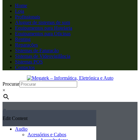
Home
Loja
Profissionais
Aluguer de sistemas de som
Equipamentos para Hotelaria
Equipamentos para Oficinas
Renting
Reparações
Sistemas de Faturação
Sistemas de Videovigilância
Sistemas POS
Contactos
Procurar
×
Edit Content
Audio
Acessórios e Cabos