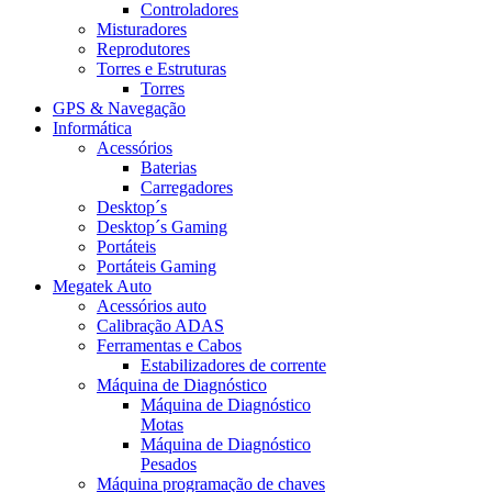
Controladores
Misturadores
Reprodutores
Torres e Estruturas
Torres
GPS & Navegação
Informática
Acessórios
Baterias
Carregadores
Desktop´s
Desktop´s Gaming
Portáteis
Portáteis Gaming
Megatek Auto
Acessórios auto
Calibração ADAS
Ferramentas e Cabos
Estabilizadores de corrente
Máquina de Diagnóstico
Máquina de Diagnóstico
Motas
Máquina de Diagnóstico
Pesados
Máquina programação de chaves