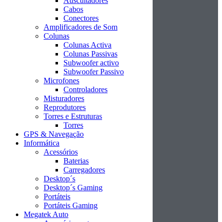
Auscultadores
Cabos
Conectores
Amplificadores de Som
Colunas
Colunas Activa
Colunas Passivas
Subwoofer activo
Subwoofer Passivo
Microfones
Controladores
Misturadores
Reprodutores
Torres e Estruturas
Torres
GPS & Navegação
Informática
Acessórios
Baterias
Carregadores
Desktop´s
Desktop´s Gaming
Portáteis
Portáteis Gaming
Megatek Auto