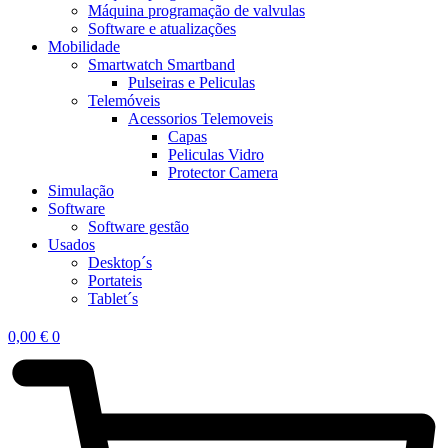
Máquina programação de valvulas
Software e atualizações
Mobilidade
Smartwatch Smartband
Pulseiras e Peliculas
Telemóveis
Acessorios Telemoveis
Capas
Peliculas Vidro
Protector Camera
Simulação
Software
Software gestão
Usados
Desktop´s
Portateis
Tablet´s
0,00
€
0