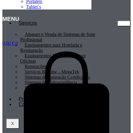
Portateis
Tablet´s
MENU
Serviços
Aluguer e Venda de Sistemas de Som
Profissional
0,00
€
0
Equipamentos para Hotelaria e
Restauração
Equipamentos Profissionais para
Oficinas
Reparações
Serviços Renting – MegaTek
Sistemas de Faturação Certificados
Sistemas de Videovigilância
Sistemas POS
Profissionais
Contactos
X