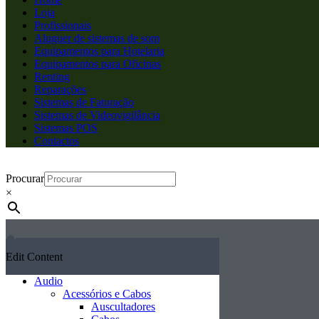
Loja
Profissionais
Aluguer de sistemas de som
Equipamentos para Hotelaria
Equipamentos para Oficinas
Renting
Reparações
Sistemas de Faturação
Sistemas de Videovigilância
Sistemas POS
Contactos
Procurar
×
Edit Content
Audio
Acessórios e Cabos
Auscultadores