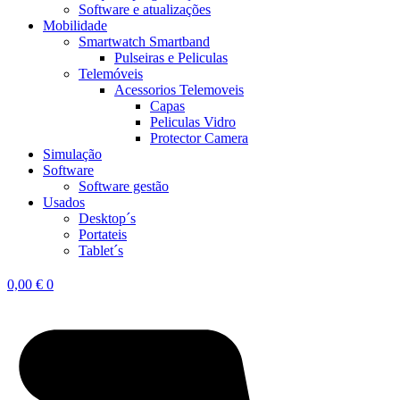
Software e atualizações
Mobilidade
Smartwatch Smartband
Pulseiras e Peliculas
Telemóveis
Acessorios Telemoveis
Capas
Peliculas Vidro
Protector Camera
Simulação
Software
Software gestão
Usados
Desktop´s
Portateis
Tablet´s
0,00
€
0