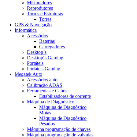
Misturadores
Reprodutores
Torres e Estruturas
Torres
GPS & Navegação
Informática
Acessórios
Baterias
Carregadores
Desktop´s
Desktop´s Gaming
Portáteis
Portáteis Gaming
Megatek Auto
Acessórios auto
Calibração ADAS
Ferramentas e Cabos
Estabilizadores de corrente
Máquina de Diagnóstico
Máquina de Diagnóstico
Motas
Máquina de Diagnóstico
Pesados
Máquina programação de chaves
Máquina programação de valvulas