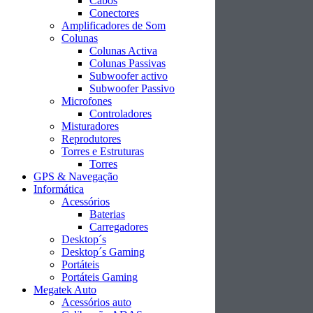
Cabos
Conectores
Amplificadores de Som
Colunas
Colunas Activa
Colunas Passivas
Subwoofer activo
Subwoofer Passivo
Microfones
Controladores
Misturadores
Reprodutores
Torres e Estruturas
Torres
GPS & Navegação
Informática
Acessórios
Baterias
Carregadores
Desktop´s
Desktop´s Gaming
Portáteis
Portáteis Gaming
Megatek Auto
Acessórios auto