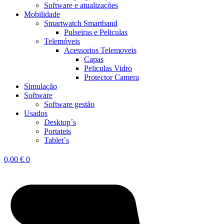
Software e atualizações
Mobilidade
Smartwatch Smartband
Pulseiras e Peliculas
Telemóveis
Acessorios Telemoveis
Capas
Peliculas Vidro
Protector Camera
Simulação
Software
Software gestão
Usados
Desktop´s
Portateis
Tablet´s
0,00
€
0