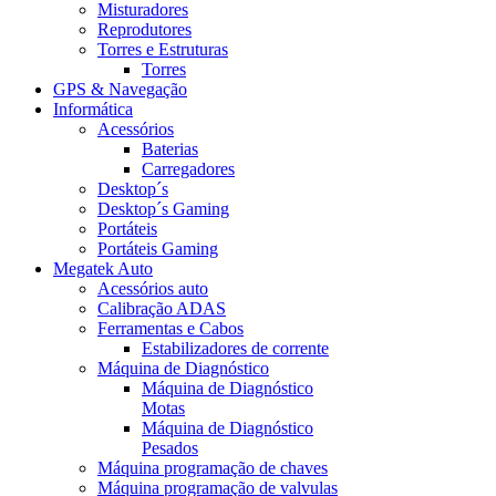
Misturadores
Reprodutores
Torres e Estruturas
Torres
GPS & Navegação
Informática
Acessórios
Baterias
Carregadores
Desktop´s
Desktop´s Gaming
Portáteis
Portáteis Gaming
Megatek Auto
Acessórios auto
Calibração ADAS
Ferramentas e Cabos
Estabilizadores de corrente
Máquina de Diagnóstico
Máquina de Diagnóstico
Motas
Máquina de Diagnóstico
Pesados
Máquina programação de chaves
Máquina programação de valvulas