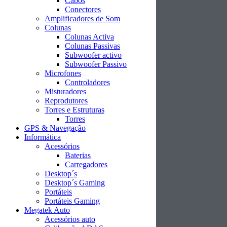
Cabos
Conectores
Amplificadores de Som
Colunas
Colunas Activa
Colunas Passivas
Subwoofer activo
Subwoofer Passivo
Microfones
Controladores
Misturadores
Reprodutores
Torres e Estruturas
Torres
GPS & Navegação
Informática
Acessórios
Baterias
Carregadores
Desktop´s
Desktop´s Gaming
Portáteis
Portáteis Gaming
Megatek Auto
Acessórios auto