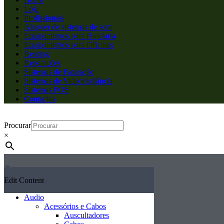
Loja
Profissionais
Aluguer de sistemas de som
Equipamentos para Hotelaria
Equipamentos para Oficinas
Renting
Reparações
Sistemas de Faturação
Sistemas de Videovigilância
Sistemas POS
Contactos
Procurar
×
Edit Content
Audio
Acessórios e Cabos
Auscultadores