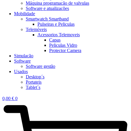
Máquina programação de valvulas
Software e atualizações
Mobilidade
Smartwatch Smartband
Pulseiras e Peliculas
Telemóveis
Acessorios Telemoveis
Capas
Peliculas Vidro
Protector Camera
Simulação
Software
Software gestão
Usados
Desktop´s
Portateis
Tablet´s
0,00
€
0