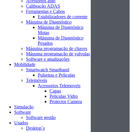
Acessórios auto
Calibração ADAS
Ferramentas e Cabos
Estabilizadores de corrente
Máquina de Diagnóstico
Máquina de Diagnóstico
Motas
Máquina de Diagnóstico
Pesados
Máquina programação de chaves
Máquina programação de valvulas
Software e atualizações
Mobilidade
Smartwatch Smartband
Pulseiras e Peliculas
Telemóveis
Acessorios Telemoveis
Capas
Peliculas Vidro
Protector Camera
Simulação
Software
Software gestão
Usados
Desktop´s