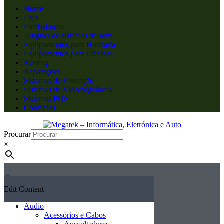
Home
Loja
Profissionais
Aluguer de sistemas de som
Equipamentos para Hotelaria
Equipamentos para Oficinas
Renting
Reparações
Sistemas de Faturação
Sistemas de Videovigilância
Sistemas POS
Contactos
Procurar
×
Edit Content
Audio
Acessórios e Cabos