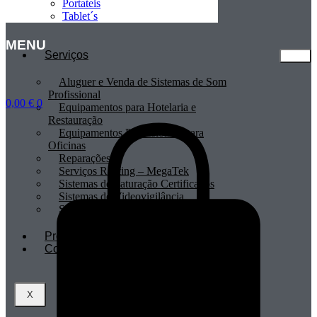
Portateis
Tablet´s
MENU
Serviços
Aluguer e Venda de Sistemas de Som
Profissional
0,00
€
0
Equipamentos para Hotelaria e
Restauração
Equipamentos Profissionais para
Oficinas
Reparações
Serviços Renting – MegaTek
Sistemas de Faturação Certificados
Sistemas de Videovigilância
Sistemas POS
Profissionais
Contactos
X