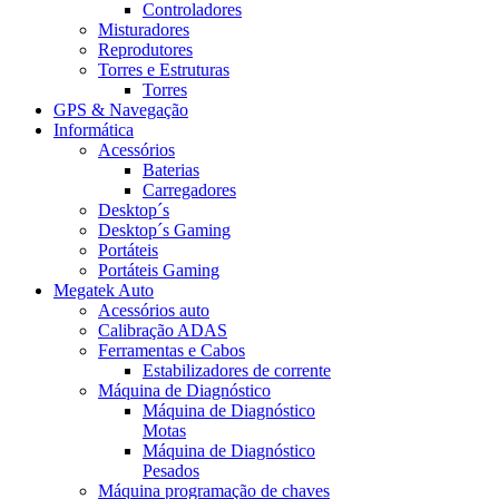
Controladores
Misturadores
Reprodutores
Torres e Estruturas
Torres
GPS & Navegação
Informática
Acessórios
Baterias
Carregadores
Desktop´s
Desktop´s Gaming
Portáteis
Portáteis Gaming
Megatek Auto
Acessórios auto
Calibração ADAS
Ferramentas e Cabos
Estabilizadores de corrente
Máquina de Diagnóstico
Máquina de Diagnóstico
Motas
Máquina de Diagnóstico
Pesados
Máquina programação de chaves