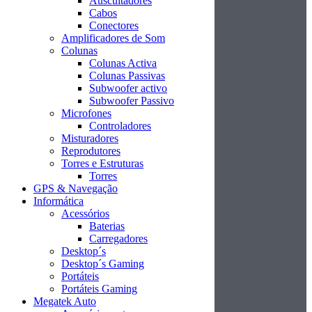
Auscultadores
Cabos
Conectores
Amplificadores de Som
Colunas
Colunas Activa
Colunas Passivas
Subwoofer activo
Subwoofer Passivo
Microfones
Controladores
Misturadores
Reprodutores
Torres e Estruturas
Torres
GPS & Navegação
Informática
Acessórios
Baterias
Carregadores
Desktop´s
Desktop´s Gaming
Portáteis
Portáteis Gaming
Megatek Auto