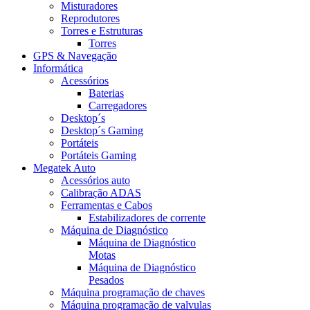
Misturadores
Reprodutores
Torres e Estruturas
Torres
GPS & Navegação
Informática
Acessórios
Baterias
Carregadores
Desktop´s
Desktop´s Gaming
Portáteis
Portáteis Gaming
Megatek Auto
Acessórios auto
Calibração ADAS
Ferramentas e Cabos
Estabilizadores de corrente
Máquina de Diagnóstico
Máquina de Diagnóstico
Motas
Máquina de Diagnóstico
Pesados
Máquina programação de chaves
Máquina programação de valvulas