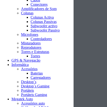
Cabos
Conectores
Amplificadores de Som
Colunas
Colunas Activa
Colunas Passivas
Subwoofer activo
Subwoofer Passivo
Microfones
Controladores
Misturadores
Reprodutores
Torres e Estruturas
Torres
GPS & Navegação
Informática
Acessórios
Baterias
Carregadores
Desktop´s
Desktop´s Gaming
Portáteis
Portáteis Gaming
Megatek Auto
Acessórios auto