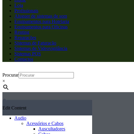
Loja
Profissionais
Aluguer de sistemas de som
Equipamentos para Hotelaria
Equipamentos para Oficinas
Renting
Reparações
Sistemas de Faturação
Sistemas de Videovigilância
Sistemas POS
Contactos
Procurar
×
Edit Content
Audio
Acessórios e Cabos
Auscultadores