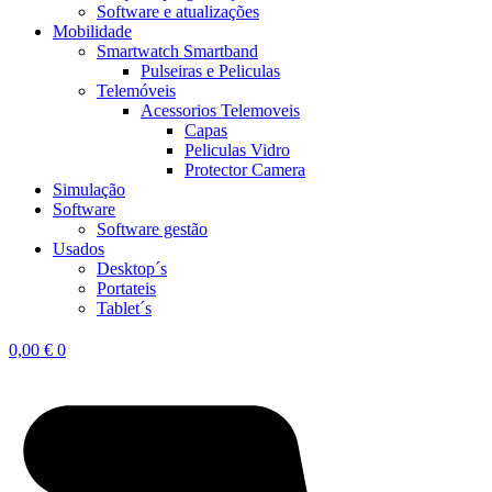
Software e atualizações
Mobilidade
Smartwatch Smartband
Pulseiras e Peliculas
Telemóveis
Acessorios Telemoveis
Capas
Peliculas Vidro
Protector Camera
Simulação
Software
Software gestão
Usados
Desktop´s
Portateis
Tablet´s
0,00
€
0