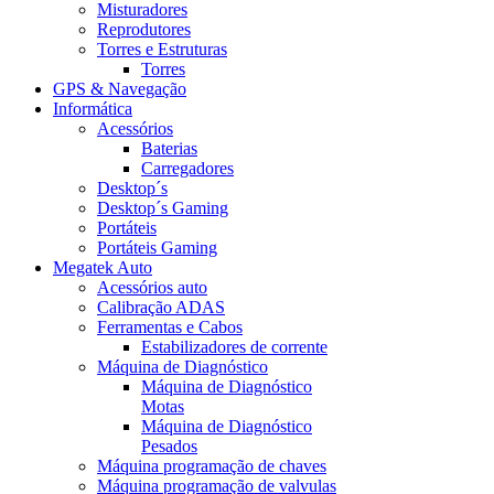
Misturadores
Reprodutores
Torres e Estruturas
Torres
GPS & Navegação
Informática
Acessórios
Baterias
Carregadores
Desktop´s
Desktop´s Gaming
Portáteis
Portáteis Gaming
Megatek Auto
Acessórios auto
Calibração ADAS
Ferramentas e Cabos
Estabilizadores de corrente
Máquina de Diagnóstico
Máquina de Diagnóstico
Motas
Máquina de Diagnóstico
Pesados
Máquina programação de chaves
Máquina programação de valvulas