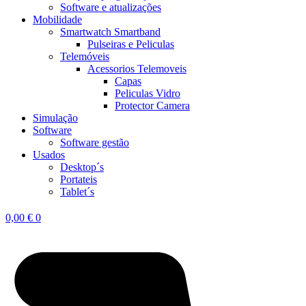
Software e atualizações
Mobilidade
Smartwatch Smartband
Pulseiras e Peliculas
Telemóveis
Acessorios Telemoveis
Capas
Peliculas Vidro
Protector Camera
Simulação
Software
Software gestão
Usados
Desktop´s
Portateis
Tablet´s
0,00
€
0