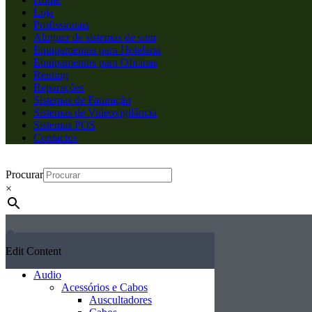
Loja
Profissionais
Aluguer de sistemas de som
Equipamentos para Hotelaria
Equipamentos para Oficinas
Renting
Reparações
Sistemas de Faturação
Sistemas de Videovigilância
Sistemas POS
Contactos
Procurar
×
Edit Content
Audio
Acessórios e Cabos
Auscultadores