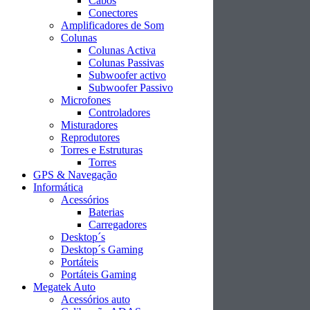
Cabos
Conectores
Amplificadores de Som
Colunas
Colunas Activa
Colunas Passivas
Subwoofer activo
Subwoofer Passivo
Microfones
Controladores
Misturadores
Reprodutores
Torres e Estruturas
Torres
GPS & Navegação
Informática
Acessórios
Baterias
Carregadores
Desktop´s
Desktop´s Gaming
Portáteis
Portáteis Gaming
Megatek Auto
Acessórios auto