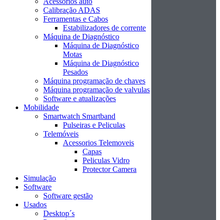
Acessórios auto
Calibração ADAS
Ferramentas e Cabos
Estabilizadores de corrente
Máquina de Diagnóstico
Máquina de Diagnóstico
Motas
Máquina de Diagnóstico
Pesados
Máquina programação de chaves
Máquina programação de valvulas
Software e atualizações
Mobilidade
Smartwatch Smartband
Pulseiras e Peliculas
Telemóveis
Acessorios Telemoveis
Capas
Peliculas Vidro
Protector Camera
Simulação
Software
Software gestão
Usados
Desktop´s