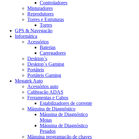
Controladores
Misturadores
Reprodutores
Torres e Estruturas
Torres
GPS & Navegação
Informática
Acessórios
Baterias
Carregadores
Desktop´s
Desktop´s Gaming
Portáteis
Portáteis Gaming
Megatek Auto
Acessórios auto
Calibração ADAS
Ferramentas e Cabos
Estabilizadores de corrente
Máquina de Diagnóstico
Máquina de Diagnóstico
Motas
Máquina de Diagnóstico
Pesados
Máquina programação de chaves