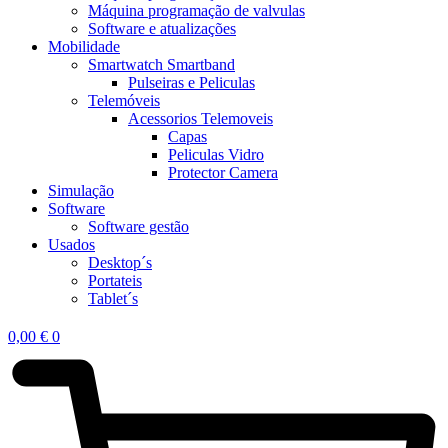
Máquina programação de valvulas
Software e atualizações
Mobilidade
Smartwatch Smartband
Pulseiras e Peliculas
Telemóveis
Acessorios Telemoveis
Capas
Peliculas Vidro
Protector Camera
Simulação
Software
Software gestão
Usados
Desktop´s
Portateis
Tablet´s
0,00
€
0