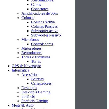
Auscultadores
Cabos
Conectores
Amplificadores de Som
Colunas
Colunas Activa
Colunas Passivas
Subwoofer activo
Subwoofer Passivo
Microfones
Controladores
Misturadores
Reprodutores
Torres e Estruturas
Torres
GPS & Navegação
Informática
Acessórios
Baterias
Carregadores
Desktop´s
Desktop´s Gaming
Portáteis
Portáteis Gaming
Megatek Auto