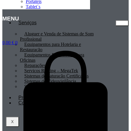
Portateis
Tablet´s
MENU
Serviços
Aluguer e Venda de Sistemas de Som
Profissional
0,00
€
0
Equipamentos para Hotelaria e
Restauração
Equipamentos Profissionais para
Oficinas
Reparações
Serviços Renting – MegaTek
Sistemas de Faturação Certificados
Sistemas de Videovigilância
Sistemas POS
Profissionais
Contactos
X