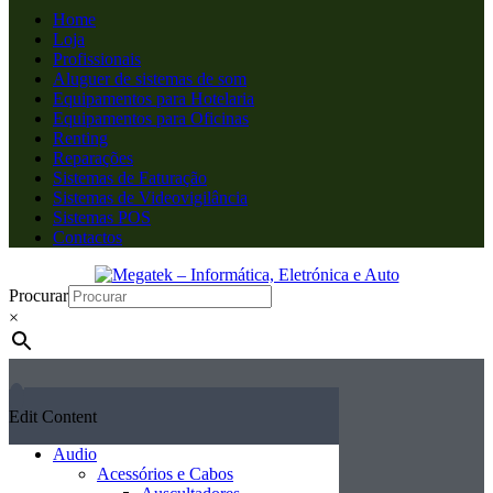
Home
Loja
Profissionais
Aluguer de sistemas de som
Equipamentos para Hotelaria
Equipamentos para Oficinas
Renting
Reparações
Sistemas de Faturação
Sistemas de Videovigilância
Sistemas POS
Contactos
Procurar
×
Edit Content
Audio
Acessórios e Cabos