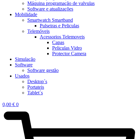
Máquina programação de valvulas
Software e atualizações
Mobilidade
Smartwatch Smartband
Pulseiras e Peliculas
Telemóveis
Acessorios Telemoveis
Capas
Peliculas Vidro
Protector Camera
Simulação
Software
Software gestão
Usados
Desktop´s
Portateis
Tablet´s
0,00
€
0