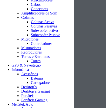
Auscultadores
Cabos
Conectores
Amplificadores de Som
Colunas
Colunas Activa
Colunas Passivas
Subwoofer activo
Subwoofer Passivo
Microfones
Controladores
Misturadores
Reprodutores
Torres e Estruturas
Torres
GPS & Navegação
Informática
Acessórios
Baterias
Carregadores
Desktop´s
Desktop´s Gaming
Portáteis
Portáteis Gaming
Megatek Auto