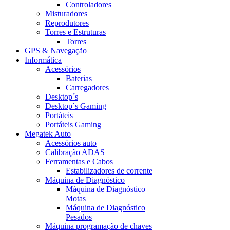
Controladores
Misturadores
Reprodutores
Torres e Estruturas
Torres
GPS & Navegação
Informática
Acessórios
Baterias
Carregadores
Desktop´s
Desktop´s Gaming
Portáteis
Portáteis Gaming
Megatek Auto
Acessórios auto
Calibração ADAS
Ferramentas e Cabos
Estabilizadores de corrente
Máquina de Diagnóstico
Máquina de Diagnóstico
Motas
Máquina de Diagnóstico
Pesados
Máquina programação de chaves