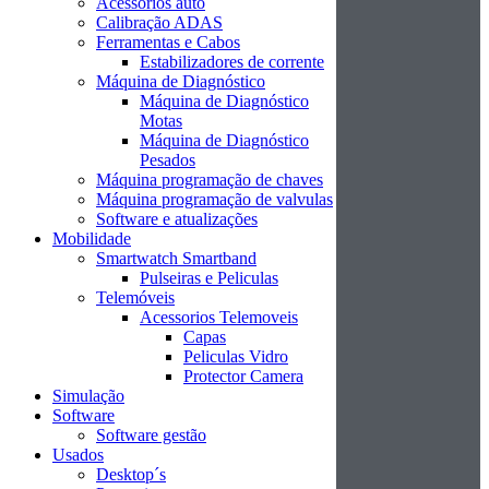
Acessórios auto
Calibração ADAS
Ferramentas e Cabos
Estabilizadores de corrente
Máquina de Diagnóstico
Máquina de Diagnóstico
Motas
Máquina de Diagnóstico
Pesados
Máquina programação de chaves
Máquina programação de valvulas
Software e atualizações
Mobilidade
Smartwatch Smartband
Pulseiras e Peliculas
Telemóveis
Acessorios Telemoveis
Capas
Peliculas Vidro
Protector Camera
Simulação
Software
Software gestão
Usados
Desktop´s