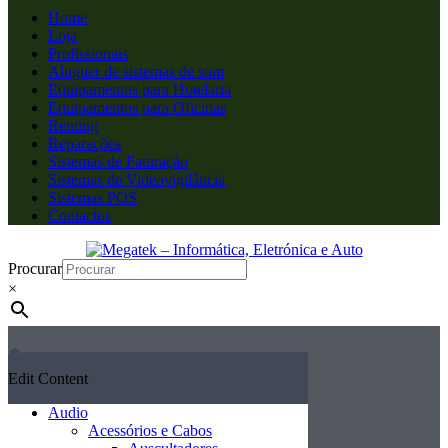
Home
Loja
Profissionais
Aluguer de sistemas de som
Equipamentos para Hotelaria
Equipamentos para Oficinas
Renting
Reparações
Sistemas de Faturação
Sistemas de Videovigilância
Sistemas POS
Contactos
Procurar
×
Edit Content
Audio
Acessórios e Cabos