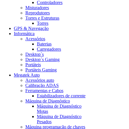
Controladores
Misturadores
Reprodutores
Torres e Estruturas
Torres
GPS & Navegação
Informática
Acessórios
Baterias
Carregadores
Desktop´s
Desktop´s Gaming
Portáteis
Portáteis Gaming
Megatek Auto
Acessórios auto
Calibração ADAS
Ferramentas e Cabos
Estabilizadores de corrente
Máquina de Diagnóstico
Máquina de Diagnóstico
Motas
Máquina de Diagnóstico
Pesados
Máquina programação de chaves