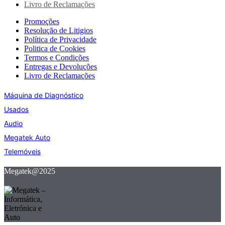
Livro de Reclamações
Promoções
Resolução de Litigios
Política de Privacidade
Politica de Cookies
Termos e Condições
Entregas e Devoluções
Livro de Reclamações
Máquina de Diagnóstico
Usados
Audio
Megatek Auto
Telemóveis
Megatek@2025