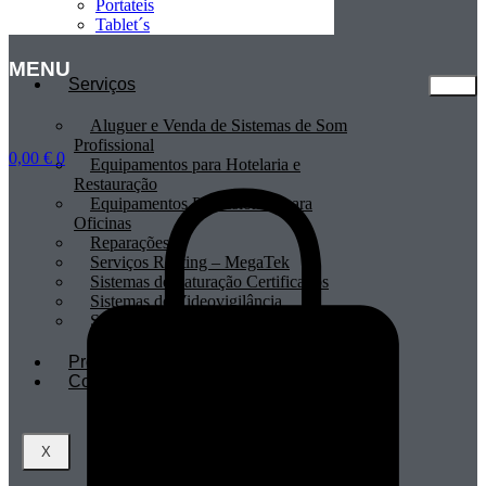
Portateis
Tablet´s
MENU
Serviços
Aluguer e Venda de Sistemas de Som
Profissional
0,00
€
0
Equipamentos para Hotelaria e
Restauração
Equipamentos Profissionais para
Oficinas
Reparações
Serviços Renting – MegaTek
Sistemas de Faturação Certificados
Sistemas de Videovigilância
Sistemas POS
Profissionais
Contactos
X