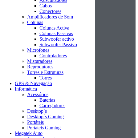
Auscultadores
Cabos
Conectores
Amplificadores de Som
Colunas
Colunas Activa
Colunas Passivas
Subwoofer activo
Subwoofer Passivo
Microfones
Controladores
Misturadores
Reprodutores
Torres e Estruturas
Torres
GPS & Navegação
Informática
Acessórios
Baterias
Carregadores
Desktop´s
Desktop´s Gaming
Portáteis
Portáteis Gaming
Megatek Auto