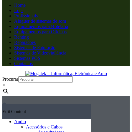
Home
Loja
Profissionais
Aluguer de sistemas de som
Equipamentos para Hotelaria
Equipamentos para Oficinas
Renting
Reparações
Sistemas de Faturação
Sistemas de Videovigilância
Sistemas POS
Contactos
Procurar
×
Edit Content
Audio
Acessórios e Cabos