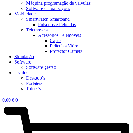
Máquina programação de valvulas
Software e atualizações
Mobilidade
Smartwatch Smartband
Pulseiras e Peliculas
Telemóveis
Acessorios Telemoveis
Capas
Peliculas Vidro
Protector Camera
Simulação
Software
Software gestão
Usados
Desktop´s
Portateis
Tablet´s
0,00
€
0