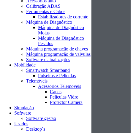
Acessórios auto
Calibração ADAS
Ferramentas e Cabos
Estabilizadores de corrente
Máquina de Diagnóstico
Máquina de Diagnóstico
Motas
Máquina de Diagnóstico
Pesados
Máquina programação de chaves
Máquina programação de valvulas
Software e atualizações
Mobilidade
Smartwatch Smartband
Pulseiras e Peliculas
Telemóveis
Acessorios Telemoveis
Capas
Peliculas Vidro
Protector Camera
Simulação
Software
Software gestão
Usados
Desktop´s