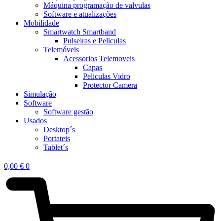
Máquina programação de valvulas
Software e atualizações
Mobilidade
Smartwatch Smartband
Pulseiras e Peliculas
Telemóveis
Acessorios Telemoveis
Capas
Peliculas Vidro
Protector Camera
Simulação
Software
Software gestão
Usados
Desktop´s
Portateis
Tablet´s
0,00
€
0