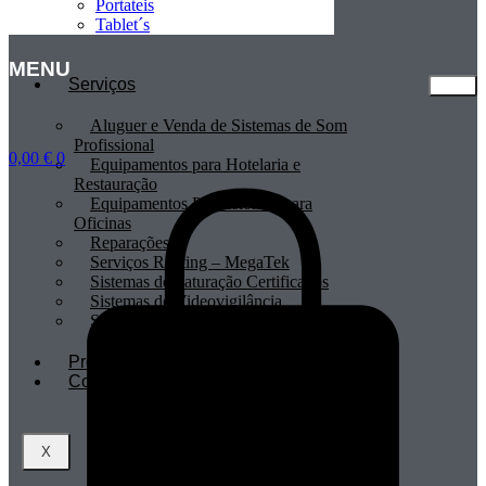
Portateis
Tablet´s
MENU
Serviços
Aluguer e Venda de Sistemas de Som
Profissional
0,00
€
0
Equipamentos para Hotelaria e
Restauração
Equipamentos Profissionais para
Oficinas
Reparações
Serviços Renting – MegaTek
Sistemas de Faturação Certificados
Sistemas de Videovigilância
Sistemas POS
Profissionais
Contactos
X