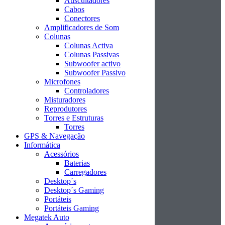
Auscultadores
Cabos
Conectores
Amplificadores de Som
Colunas
Colunas Activa
Colunas Passivas
Subwoofer activo
Subwoofer Passivo
Microfones
Controladores
Misturadores
Reprodutores
Torres e Estruturas
Torres
GPS & Navegação
Informática
Acessórios
Baterias
Carregadores
Desktop´s
Desktop´s Gaming
Portáteis
Portáteis Gaming
Megatek Auto