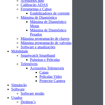
Acessórios auto
Calibração ADAS
Ferramentas e Cabos
Estabilizadores de corrente
Máquina de Diagnóstico
Máquina de Diagnóstico
Motas
Máquina de Diagnóstico
Pesados
Máquina programação de chaves
Máquina programação de valvulas
Software e atualizações
Mobilidade
Smartwatch Smartband
Pulseiras e Peliculas
Telemóveis
Acessorios Telemoveis
Capas
Peliculas Vidro
Protector Camera
Simulação
Software
Software gestão
Usados
Desktop´s