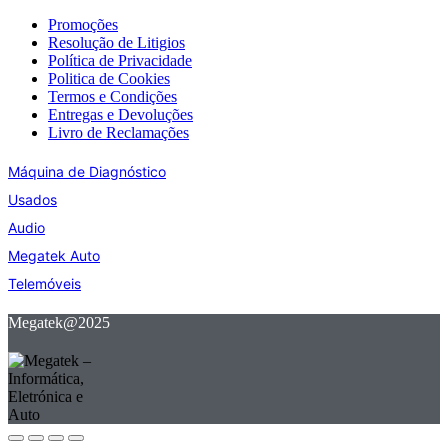
Promoções
Resolução de Litigios
Política de Privacidade
Politica de Cookies
Termos e Condições
Entregas e Devoluções
Livro de Reclamações
Máquina de Diagnóstico
Usados
Audio
Megatek Auto
Telemóveis
Megatek@2025