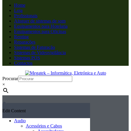
Home
Loja
Profissionais
Aluguer de sistemas de som
Equipamentos para Hotelaria
Equipamentos para Oficinas
Renting
Reparações
Sistemas de Faturação
Sistemas de Videovigilância
Sistemas POS
Contactos
Procurar
×
Edit Content
Audio
Acessórios e Cabos