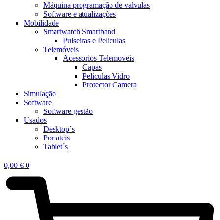
Máquina programação de valvulas
Software e atualizações
Mobilidade
Smartwatch Smartband
Pulseiras e Peliculas
Telemóveis
Acessorios Telemoveis
Capas
Peliculas Vidro
Protector Camera
Simulação
Software
Software gestão
Usados
Desktop´s
Portateis
Tablet´s
0,00
€
0