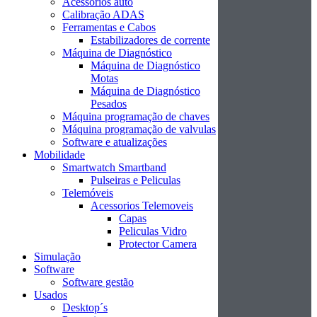
Acessórios auto
Calibração ADAS
Ferramentas e Cabos
Estabilizadores de corrente
Máquina de Diagnóstico
Máquina de Diagnóstico
Motas
Máquina de Diagnóstico
Pesados
Máquina programação de chaves
Máquina programação de valvulas
Software e atualizações
Mobilidade
Smartwatch Smartband
Pulseiras e Peliculas
Telemóveis
Acessorios Telemoveis
Capas
Peliculas Vidro
Protector Camera
Simulação
Software
Software gestão
Usados
Desktop´s