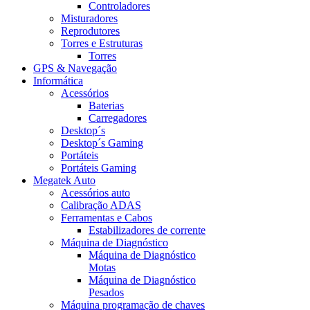
Controladores
Misturadores
Reprodutores
Torres e Estruturas
Torres
GPS & Navegação
Informática
Acessórios
Baterias
Carregadores
Desktop´s
Desktop´s Gaming
Portáteis
Portáteis Gaming
Megatek Auto
Acessórios auto
Calibração ADAS
Ferramentas e Cabos
Estabilizadores de corrente
Máquina de Diagnóstico
Máquina de Diagnóstico
Motas
Máquina de Diagnóstico
Pesados
Máquina programação de chaves