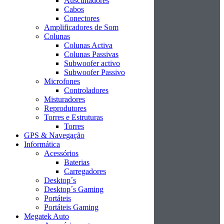
Auscultadores
Cabos
Conectores
Amplificadores de Som
Colunas
Colunas Activa
Colunas Passivas
Subwoofer activo
Subwoofer Passivo
Microfones
Controladores
Misturadores
Reprodutores
Torres e Estruturas
Torres
GPS & Navegação
Informática
Acessórios
Baterias
Carregadores
Desktop´s
Desktop´s Gaming
Portáteis
Portáteis Gaming
Megatek Auto