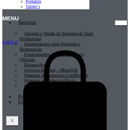
Portateis
Tablet´s
MENU
Serviços
Aluguer e Venda de Sistemas de Som
Profissional
0,00
€
0
Equipamentos para Hotelaria e
Restauração
Equipamentos Profissionais para
Oficinas
Reparações
Serviços Renting – MegaTek
Sistemas de Faturação Certificados
Sistemas de Videovigilância
Sistemas POS
Profissionais
Contactos
X