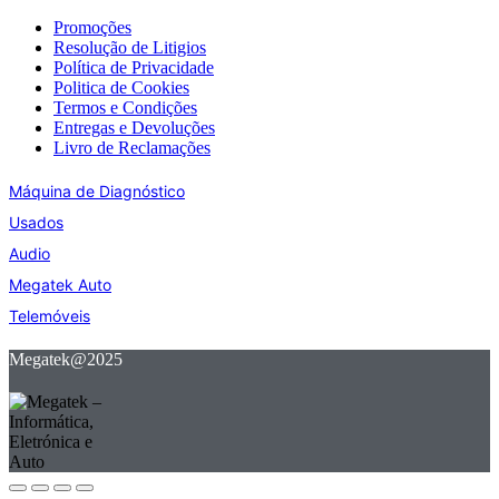
Promoções
Resolução de Litigios
Política de Privacidade
Politica de Cookies
Termos e Condições
Entregas e Devoluções
Livro de Reclamações
Máquina de Diagnóstico
Usados
Audio
Megatek Auto
Telemóveis
Megatek@2025