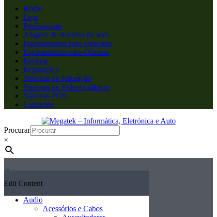
Home
Loja
Profissionais
Aluguer de sistemas de som
Equipamentos para Hotelaria
Equipamentos para Oficinas
Renting
Reparações
Sistemas de Faturação
Sistemas de Videovigilância
Sistemas POS
Contactos
Procurar
×
Edit Content
Audio
Acessórios e Cabos