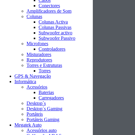
Cabos
Conectores
Amplificadores de Som
Colunas
Colunas Activa
Colunas Passivas
Subwoofer activo
Subwoofer Passivo
Microfones
Controladores
Misturadores
Reprodutores
Torres e Estruturas
Torres
GPS & Navegação
Informática
Acessórios
Baterias
Carregadores
Desktop´s
Desktop´s Gaming
Portáteis
Portáteis Gaming
Megatek Auto
Acessórios auto