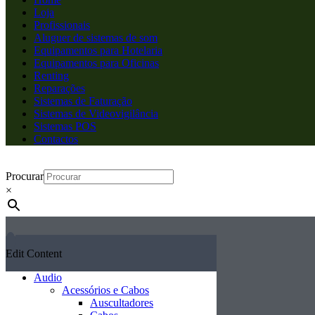
Loja
Profissionais
Aluguer de sistemas de som
Equipamentos para Hotelaria
Equipamentos para Oficinas
Renting
Reparações
Sistemas de Faturação
Sistemas de Videovigilância
Sistemas POS
Contactos
Procurar
×
Edit Content
Audio
Acessórios e Cabos
Auscultadores