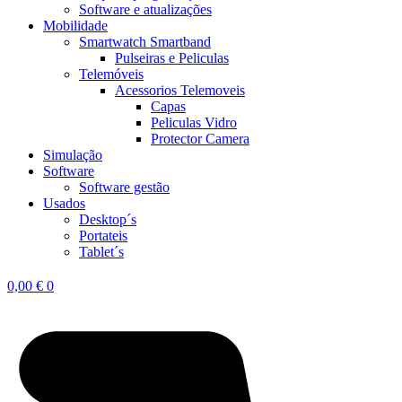
Software e atualizações
Mobilidade
Smartwatch Smartband
Pulseiras e Peliculas
Telemóveis
Acessorios Telemoveis
Capas
Peliculas Vidro
Protector Camera
Simulação
Software
Software gestão
Usados
Desktop´s
Portateis
Tablet´s
0,00
€
0