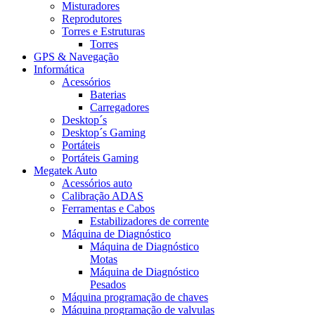
Misturadores
Reprodutores
Torres e Estruturas
Torres
GPS & Navegação
Informática
Acessórios
Baterias
Carregadores
Desktop´s
Desktop´s Gaming
Portáteis
Portáteis Gaming
Megatek Auto
Acessórios auto
Calibração ADAS
Ferramentas e Cabos
Estabilizadores de corrente
Máquina de Diagnóstico
Máquina de Diagnóstico
Motas
Máquina de Diagnóstico
Pesados
Máquina programação de chaves
Máquina programação de valvulas