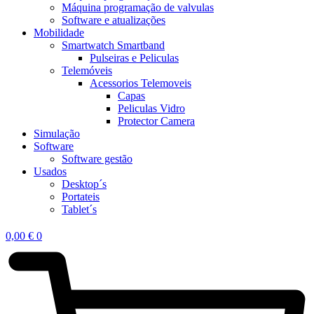
Máquina programação de valvulas
Software e atualizações
Mobilidade
Smartwatch Smartband
Pulseiras e Peliculas
Telemóveis
Acessorios Telemoveis
Capas
Peliculas Vidro
Protector Camera
Simulação
Software
Software gestão
Usados
Desktop´s
Portateis
Tablet´s
0,00
€
0