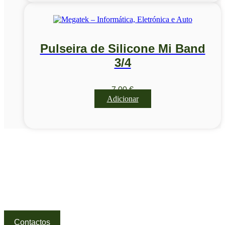
Pulseira de Silicone Mi Band
3/4
7,00
€
Adicionar
Visite a nossa Loja
Na MegaTek encontras tecnologia, ferramentas e soluções
profissionais ao melhor preço.
Ponte de Lima | Atendimento técnico especializado
Contactos