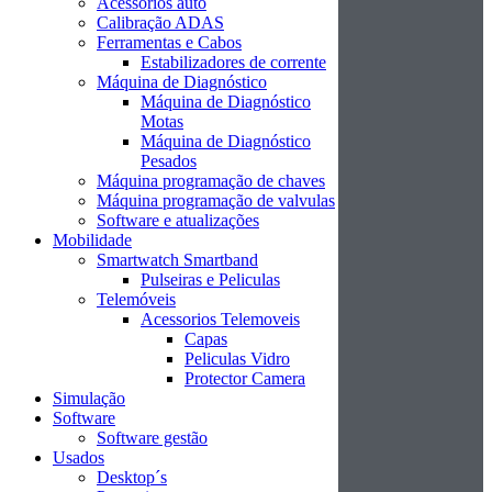
Acessórios auto
Calibração ADAS
Ferramentas e Cabos
Estabilizadores de corrente
Máquina de Diagnóstico
Máquina de Diagnóstico
Motas
Máquina de Diagnóstico
Pesados
Máquina programação de chaves
Máquina programação de valvulas
Software e atualizações
Mobilidade
Smartwatch Smartband
Pulseiras e Peliculas
Telemóveis
Acessorios Telemoveis
Capas
Peliculas Vidro
Protector Camera
Simulação
Software
Software gestão
Usados
Desktop´s