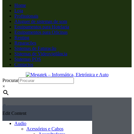
Home
Loja
Profissionais
Aluguer de sistemas de som
Equipamentos para Hotelaria
Equipamentos para Oficinas
Renting
Reparações
Sistemas de Faturação
Sistemas de Videovigilância
Sistemas POS
Contactos
Procurar
×
Edit Content
Audio
Acessórios e Cabos