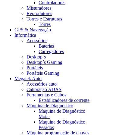
Controladores
Misturadores
Reprodutores
Torres e Estruturas
Torres
GPS & Navegação
Informática
Acessórios
Baterias
Carregadores
Desktop´s
Desktop´s Gaming
Portáteis
Portáteis Gaming
Megatek Auto
Acessórios auto
Calibração ADAS
Ferramentas e Cabos
Estabilizadores de corrente
Máquina de Diagnóstico
Máquina de Diagnóstico
Motas
Máquina de Diagnóstico
Pesados
Máquina programação de chaves