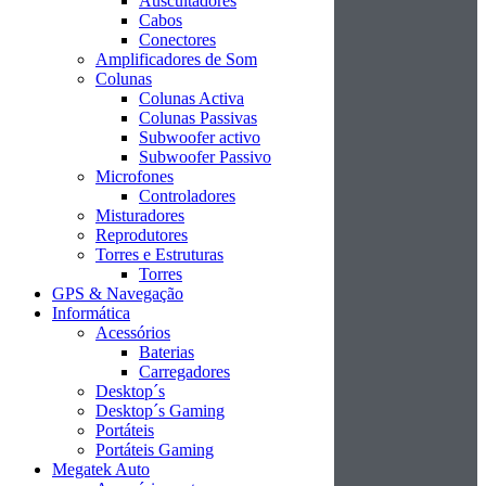
Auscultadores
Cabos
Conectores
Amplificadores de Som
Colunas
Colunas Activa
Colunas Passivas
Subwoofer activo
Subwoofer Passivo
Microfones
Controladores
Misturadores
Reprodutores
Torres e Estruturas
Torres
GPS & Navegação
Informática
Acessórios
Baterias
Carregadores
Desktop´s
Desktop´s Gaming
Portáteis
Portáteis Gaming
Megatek Auto