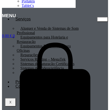
Portateis
Tablet´s
MENU
Serviços
Aluguer e Venda de Sistemas de Som
Profissional
0,00
€
0
Equipamentos para Hotelaria e
Restauração
Equipamentos Profissionais para
Oficinas
Reparações
Serviços Renting – MegaTek
Sistemas de Faturação Certificados
Sistemas de Videovigilância
Sistemas POS
Profissionais
Contactos
X