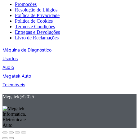
Promoções
Resolução de Litigios
Política de Privacidade
Politica de Cookies
Termos e Condições
Entregas e Devoluções
Livro de Reclamações
Máquina de Diagnóstico
Usados
Audio
Megatek Auto
Telemóveis
Megatek@2025