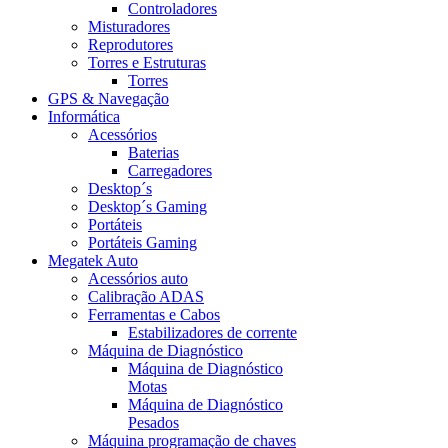
Controladores
Misturadores
Reprodutores
Torres e Estruturas
Torres
GPS & Navegação
Informática
Acessórios
Baterias
Carregadores
Desktop´s
Desktop´s Gaming
Portáteis
Portáteis Gaming
Megatek Auto
Acessórios auto
Calibração ADAS
Ferramentas e Cabos
Estabilizadores de corrente
Máquina de Diagnóstico
Máquina de Diagnóstico
Motas
Máquina de Diagnóstico
Pesados
Máquina programação de chaves