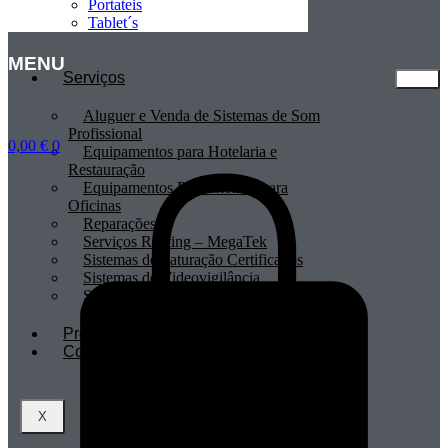
Portateis
Tablet´s
MENU
Serviços
Aluguer e Venda de Sistemas de Som
Profissional
0,00
€
0
Equipamentos para Hotelaria e
Restauração
Equipamentos Profissionais para
Oficinas
Reparações
Serviços Renting – MegaTek
Sistemas de Faturação Certificados
Sistemas de Videovigilância
Sistemas POS
Profissionais
Contactos
X