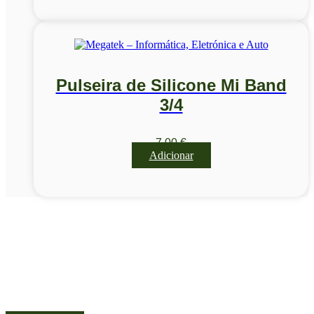
Pulseira de Silicone Mi Band
3/4
7,00
€
Adicionar
Visite a nossa Loja
Na MegaTek encontras tecnologia, ferramentas e soluções
profissionais ao melhor preço.
Ponte de Lima | Atendimento técnico especializado