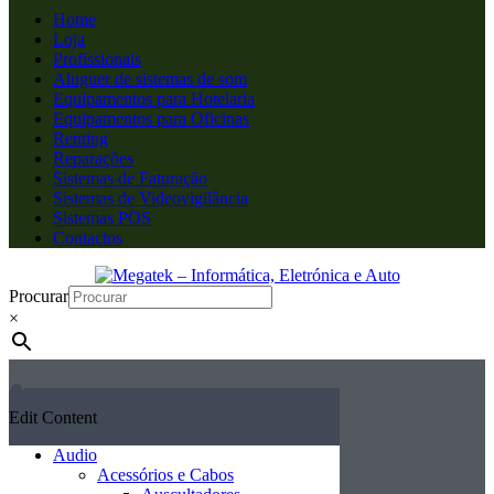
Home
Loja
Profissionais
Aluguer de sistemas de som
Equipamentos para Hotelaria
Equipamentos para Oficinas
Renting
Reparações
Sistemas de Faturação
Sistemas de Videovigilância
Sistemas POS
Contactos
Procurar
×
Edit Content
Audio
Acessórios e Cabos