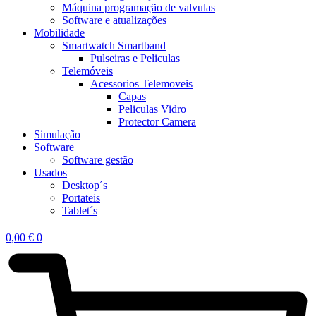
Máquina programação de valvulas
Software e atualizações
Mobilidade
Smartwatch Smartband
Pulseiras e Peliculas
Telemóveis
Acessorios Telemoveis
Capas
Peliculas Vidro
Protector Camera
Simulação
Software
Software gestão
Usados
Desktop´s
Portateis
Tablet´s
0,00
€
0