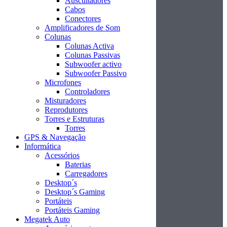
Auscultadores
Cabos
Conectores
Amplificadores de Som
Colunas
Colunas Activa
Colunas Passivas
Subwoofer activo
Subwoofer Passivo
Microfones
Controladores
Misturadores
Reprodutores
Torres e Estruturas
Torres
GPS & Navegação
Informática
Acessórios
Baterias
Carregadores
Desktop´s
Desktop´s Gaming
Portáteis
Portáteis Gaming
Megatek Auto