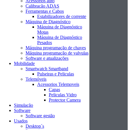
Acessórios auto
Calibração ADAS
Ferramentas e Cabos
Estabilizadores de corrente
Máquina de Diagnóstico
Máquina de Diagnóstico
Motas
Máquina de Diagnóstico
Pesados
Máquina programação de chaves
Máquina programação de valvulas
Software e atualizações
Mobilidade
Smartwatch Smartband
Pulseiras e Peliculas
Telemóveis
Acessorios Telemoveis
Capas
Peliculas Vidro
Protector Camera
Simulação
Software
Software gestão
Usados
Desktop´s