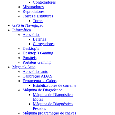
Controladores
Misturadores
Reprodutores
Torres e Estruturas
Torres
GPS & Navegação
Informática
Acessórios
Baterias
Carregadores
Desktop´s
Desktop´s Gaming
Portáteis
Portáteis Gaming
Megatek Auto
Acessórios auto
Calibração ADAS
Ferramentas e Cabos
Estabilizadores de corrente
Máquina de Diagnóstico
Máquina de Diagnóstico
Motas
Máquina de Diagnóstico
Pesados
Máquina programação de chaves