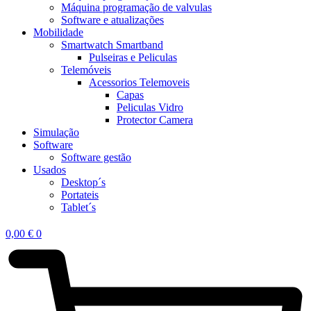
Máquina programação de valvulas
Software e atualizações
Mobilidade
Smartwatch Smartband
Pulseiras e Peliculas
Telemóveis
Acessorios Telemoveis
Capas
Peliculas Vidro
Protector Camera
Simulação
Software
Software gestão
Usados
Desktop´s
Portateis
Tablet´s
0,00
€
0