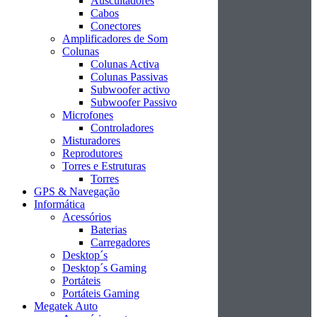
Auscultadores
Cabos
Conectores
Amplificadores de Som
Colunas
Colunas Activa
Colunas Passivas
Subwoofer activo
Subwoofer Passivo
Microfones
Controladores
Misturadores
Reprodutores
Torres e Estruturas
Torres
GPS & Navegação
Informática
Acessórios
Baterias
Carregadores
Desktop´s
Desktop´s Gaming
Portáteis
Portáteis Gaming
Megatek Auto