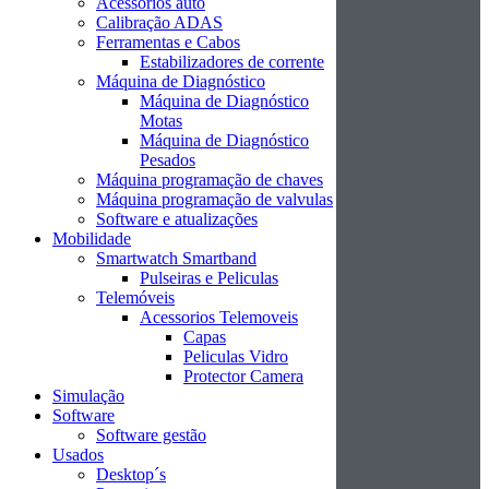
Acessórios auto
Calibração ADAS
Ferramentas e Cabos
Estabilizadores de corrente
Máquina de Diagnóstico
Máquina de Diagnóstico
Motas
Máquina de Diagnóstico
Pesados
Máquina programação de chaves
Máquina programação de valvulas
Software e atualizações
Mobilidade
Smartwatch Smartband
Pulseiras e Peliculas
Telemóveis
Acessorios Telemoveis
Capas
Peliculas Vidro
Protector Camera
Simulação
Software
Software gestão
Usados
Desktop´s