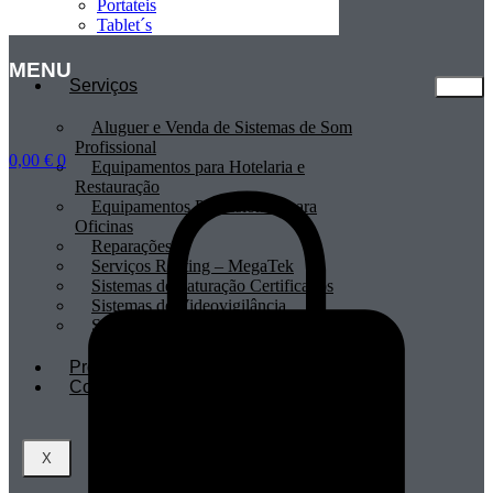
Portateis
Tablet´s
MENU
Serviços
Aluguer e Venda de Sistemas de Som
Profissional
0,00
€
0
Equipamentos para Hotelaria e
Restauração
Equipamentos Profissionais para
Oficinas
Reparações
Serviços Renting – MegaTek
Sistemas de Faturação Certificados
Sistemas de Videovigilância
Sistemas POS
Profissionais
Contactos
X