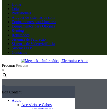
Home
Loja
Profissionais
Aluguer de sistemas de som
Equipamentos para Hotelaria
Equipamentos para Oficinas
Renting
Reparações
Sistemas de Faturação
Sistemas de Videovigilância
Sistemas POS
Contactos
Procurar
×
Edit Content
Audio
Acessórios e Cabos