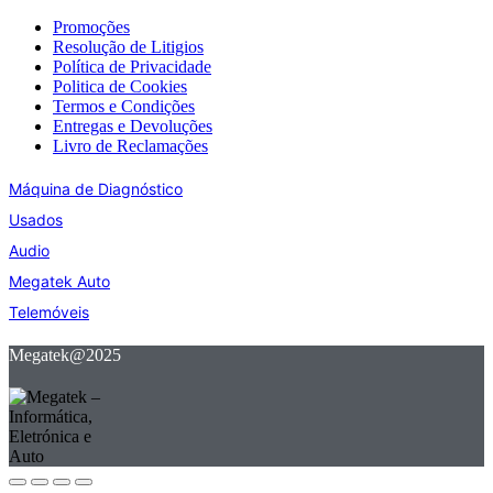
Promoções
Resolução de Litigios
Política de Privacidade
Politica de Cookies
Termos e Condições
Entregas e Devoluções
Livro de Reclamações
Máquina de Diagnóstico
Usados
Audio
Megatek Auto
Telemóveis
Megatek@2025