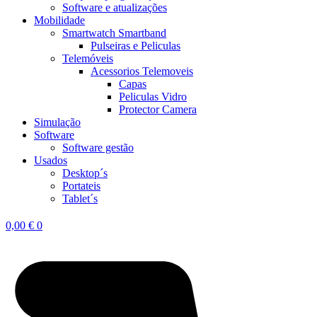
Software e atualizações
Mobilidade
Smartwatch Smartband
Pulseiras e Peliculas
Telemóveis
Acessorios Telemoveis
Capas
Peliculas Vidro
Protector Camera
Simulação
Software
Software gestão
Usados
Desktop´s
Portateis
Tablet´s
0,00
€
0