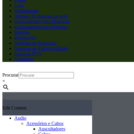
Loja
Profissionais
Aluguer de sistemas de som
Equipamentos para Hotelaria
Equipamentos para Oficinas
Renting
Reparações
Sistemas de Faturação
Sistemas de Videovigilância
Sistemas POS
Contactos
Procurar
×
Edit Content
Audio
Acessórios e Cabos
Auscultadores