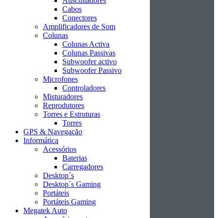
Auscultadores
Cabos
Conectores
Amplificadores de Som
Colunas
Colunas Activa
Colunas Passivas
Subwoofer activo
Subwoofer Passivo
Microfones
Controladores
Misturadores
Reprodutores
Torres e Estruturas
Torres
GPS & Navegação
Informática
Acessórios
Baterias
Carregadores
Desktop´s
Desktop´s Gaming
Portáteis
Portáteis Gaming
Megatek Auto