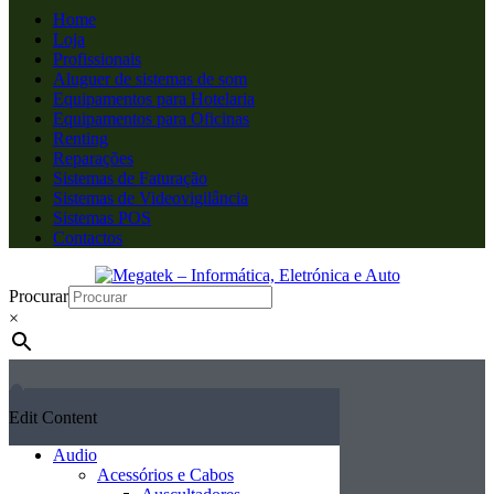
Home
Loja
Profissionais
Aluguer de sistemas de som
Equipamentos para Hotelaria
Equipamentos para Oficinas
Renting
Reparações
Sistemas de Faturação
Sistemas de Videovigilância
Sistemas POS
Contactos
Procurar
×
Edit Content
Audio
Acessórios e Cabos