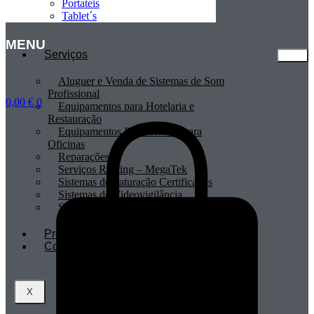
Portateis
Tablet´s
MENU
Serviços
Aluguer e Venda de Sistemas de Som
Profissional
0,00
€
0
Equipamentos para Hotelaria e
Restauração
Equipamentos Profissionais para
Oficinas
Reparações
Serviços Renting – MegaTek
Sistemas de Faturação Certificados
Sistemas de Videovigilância
Sistemas POS
Profissionais
Contactos
X