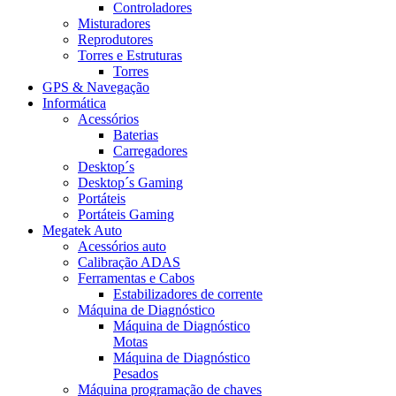
Controladores
Misturadores
Reprodutores
Torres e Estruturas
Torres
GPS & Navegação
Informática
Acessórios
Baterias
Carregadores
Desktop´s
Desktop´s Gaming
Portáteis
Portáteis Gaming
Megatek Auto
Acessórios auto
Calibração ADAS
Ferramentas e Cabos
Estabilizadores de corrente
Máquina de Diagnóstico
Máquina de Diagnóstico
Motas
Máquina de Diagnóstico
Pesados
Máquina programação de chaves