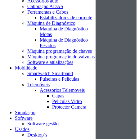
Acessórios auto
Calibração ADAS
Ferramentas e Cabos
Estabilizadores de corrente
Máquina de Diagnóstico
Máquina de Diagnóstico
Motas
Máquina de Diagnóstico
Pesados
Máquina programação de chaves
Máquina programação de valvulas
Software e atualizações
Mobilidade
Smartwatch Smartband
Pulseiras e Peliculas
Telemóveis
Acessorios Telemoveis
Capas
Peliculas Vidro
Protector Camera
Simulação
Software
Software gestão
Usados
Desktop´s