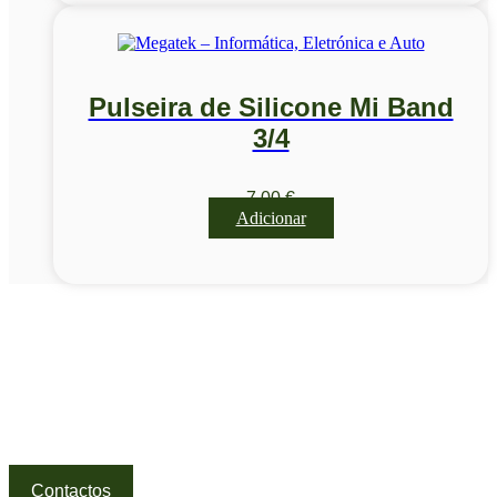
Pulseira de Silicone Mi Band
3/4
7,00
€
Adicionar
Visite a nossa Loja
Na MegaTek encontras tecnologia, ferramentas e soluções
profissionais ao melhor preço.
Ponte de Lima | Atendimento técnico especializado
Contactos