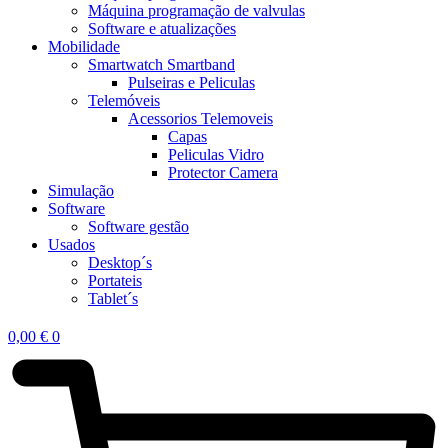
Máquina programação de valvulas
Software e atualizações
Mobilidade
Smartwatch Smartband
Pulseiras e Peliculas
Telemóveis
Acessorios Telemoveis
Capas
Peliculas Vidro
Protector Camera
Simulação
Software
Software gestão
Usados
Desktop´s
Portateis
Tablet´s
0,00
€
0