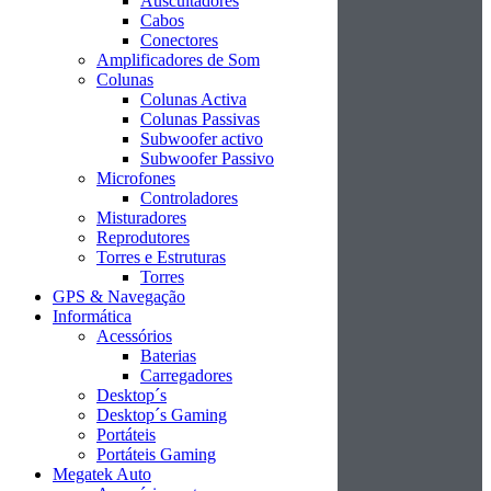
Auscultadores
Cabos
Conectores
Amplificadores de Som
Colunas
Colunas Activa
Colunas Passivas
Subwoofer activo
Subwoofer Passivo
Microfones
Controladores
Misturadores
Reprodutores
Torres e Estruturas
Torres
GPS & Navegação
Informática
Acessórios
Baterias
Carregadores
Desktop´s
Desktop´s Gaming
Portáteis
Portáteis Gaming
Megatek Auto