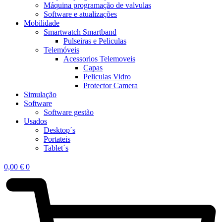
Máquina programação de valvulas
Software e atualizações
Mobilidade
Smartwatch Smartband
Pulseiras e Peliculas
Telemóveis
Acessorios Telemoveis
Capas
Peliculas Vidro
Protector Camera
Simulação
Software
Software gestão
Usados
Desktop´s
Portateis
Tablet´s
0,00
€
0