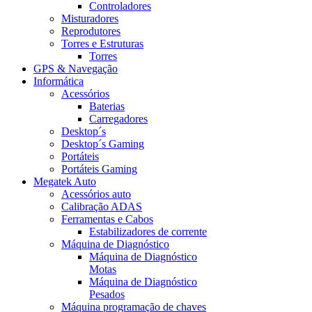
Controladores
Misturadores
Reprodutores
Torres e Estruturas
Torres
GPS & Navegação
Informática
Acessórios
Baterias
Carregadores
Desktop´s
Desktop´s Gaming
Portáteis
Portáteis Gaming
Megatek Auto
Acessórios auto
Calibração ADAS
Ferramentas e Cabos
Estabilizadores de corrente
Máquina de Diagnóstico
Máquina de Diagnóstico
Motas
Máquina de Diagnóstico
Pesados
Máquina programação de chaves