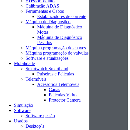
Acessórios auto
Calibração ADAS
Ferramentas e Cabos
Estabilizadores de corrente
Máquina de Diagnóstico
Máquina de Diagnóstico
Motas
Máquina de Diagnóstico
Pesados
Máquina programação de chaves
Máquina programação de valvulas
Software e atualizações
Mobilidade
Smartwatch Smartband
Pulseiras e Peliculas
Telemóveis
Acessorios Telemoveis
Capas
Peliculas Vidro
Protector Camera
Simulação
Software
Software gestão
Usados
Desktop´s