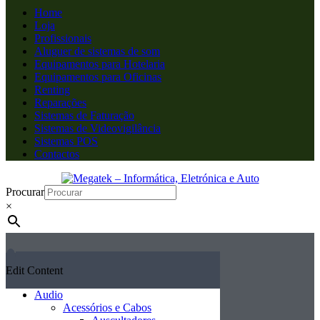
Home
Loja
Profissionais
Aluguer de sistemas de som
Equipamentos para Hotelaria
Equipamentos para Oficinas
Renting
Reparações
Sistemas de Faturação
Sistemas de Videovigilância
Sistemas POS
Contactos
Procurar
×
Edit Content
Audio
Acessórios e Cabos