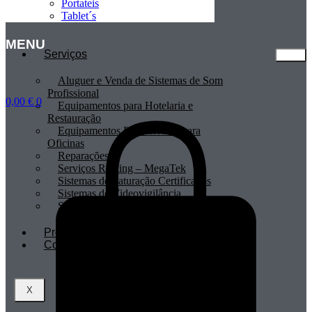
Portateis
Tablet´s
MENU
Serviços
Aluguer e Venda de Sistemas de Som
Profissional
0,00
€
0
Equipamentos para Hotelaria e
Restauração
Equipamentos Profissionais para
Oficinas
Reparações
Serviços Renting – MegaTek
Sistemas de Faturação Certificados
Sistemas de Videovigilância
Sistemas POS
Profissionais
Contactos
X