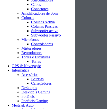
Auscultadores
Cabos
Conectores
Amplificadores de Som
Colunas
Colunas Activa
Colunas Passivas
Subwoofer activo
Subwoofer Passivo
Microfones
Controladores
Misturadores
Reprodutores
Torres e Estruturas
Torres
GPS & Navegação
Informática
Acessórios
Baterias
Carregadores
Desktop´s
Desktop´s Gaming
Portáteis
Portáteis Gaming
Megatek Auto