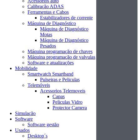
Acessórios auto
Calibração ADAS
Ferramentas e Cabos
Estabilizadores de corrente
Máquina de Diagnóstico
Máquina de Diagnóstico
Motas
Máquina de Diagnóstico
Pesados
Máquina programação de chaves
Máquina programação de valvulas
Software e atualizações
Mobilidade
Smartwatch Smartband
Pulseiras e Peliculas
Telemóveis
Acessorios Telemoveis
Capas
Peliculas Vidro
Protector Camera
Simulação
Software
Software gestão
Usados
Desktop´s