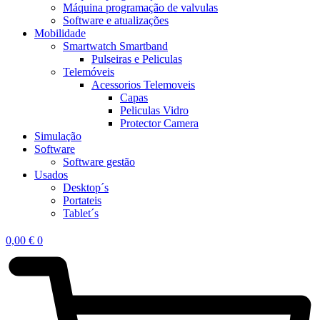
Máquina programação de valvulas
Software e atualizações
Mobilidade
Smartwatch Smartband
Pulseiras e Peliculas
Telemóveis
Acessorios Telemoveis
Capas
Peliculas Vidro
Protector Camera
Simulação
Software
Software gestão
Usados
Desktop´s
Portateis
Tablet´s
0,00
€
0