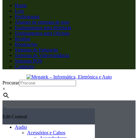
Home
Loja
Profissionais
Aluguer de sistemas de som
Equipamentos para Hotelaria
Equipamentos para Oficinas
Renting
Reparações
Sistemas de Faturação
Sistemas de Videovigilância
Sistemas POS
Contactos
Procurar
×
Edit Content
Audio
Acessórios e Cabos