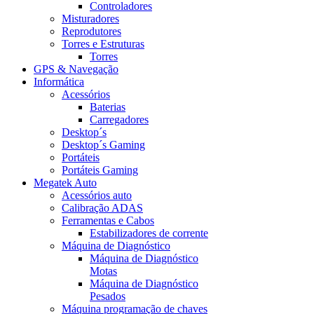
Controladores
Misturadores
Reprodutores
Torres e Estruturas
Torres
GPS & Navegação
Informática
Acessórios
Baterias
Carregadores
Desktop´s
Desktop´s Gaming
Portáteis
Portáteis Gaming
Megatek Auto
Acessórios auto
Calibração ADAS
Ferramentas e Cabos
Estabilizadores de corrente
Máquina de Diagnóstico
Máquina de Diagnóstico
Motas
Máquina de Diagnóstico
Pesados
Máquina programação de chaves