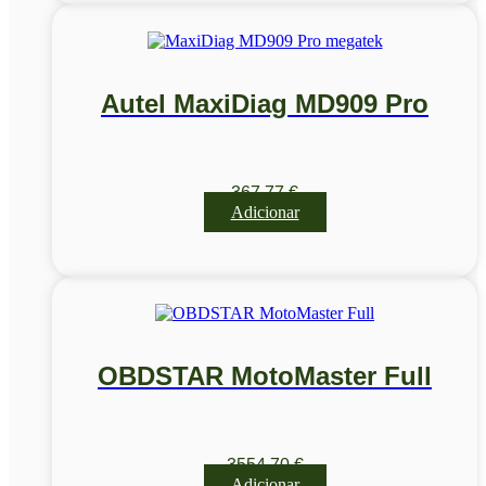
Autel MaxiDiag MD909 Pro
367,77
€
Adicionar
OBDSTAR MotoMaster Full
3554,70
€
Adicionar