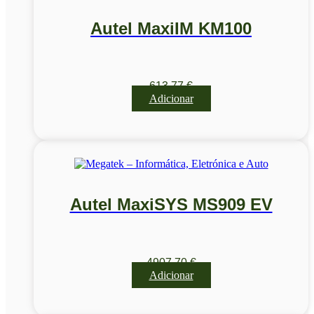
Autel MaxiIM KM100
613,77
€
Adicionar
Autel MaxiSYS MS909 EV
4907,70
€
Adicionar