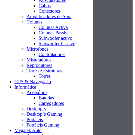
Auscultadores
Cabos
Conectores
Amplificadores de Som
Colunas
Colunas Activa
Colunas Passivas
Subwoofer activo
Subwoofer Passivo
Microfones
Controladores
Misturadores
Reprodutores
Torres e Estruturas
Torres
GPS & Navegação
Informática
Acessórios
Baterias
Carregadores
Desktop´s
Desktop´s Gaming
Portáteis
Portáteis Gaming
Megatek Auto