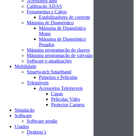
Acessórios auto
Calibração ADAS
Ferramentas e Cabos
Estabilizadores de corrente
Máquina de Diagnóstico
Máquina de Diagnóstico
Motas
Máquina de Diagnóstico
Pesados
Máquina programação de chaves
Máquina programação de valvulas
Software e atualizações
Mobilidade
Smartwatch Smartband
Pulseiras e Peliculas
Telemóveis
Acessorios Telemoveis
Capas
Peliculas Vidro
Protector Camera
Simulação
Software
Software gestão
Usados
Desktop´s