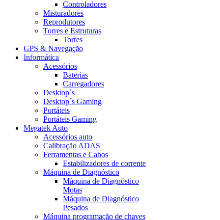
Controladores
Misturadores
Reprodutores
Torres e Estruturas
Torres
GPS & Navegação
Informática
Acessórios
Baterias
Carregadores
Desktop´s
Desktop´s Gaming
Portáteis
Portáteis Gaming
Megatek Auto
Acessórios auto
Calibração ADAS
Ferramentas e Cabos
Estabilizadores de corrente
Máquina de Diagnóstico
Máquina de Diagnóstico
Motas
Máquina de Diagnóstico
Pesados
Máquina programação de chaves