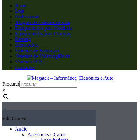
Home
Loja
Profissionais
Aluguer de sistemas de som
Equipamentos para Hotelaria
Equipamentos para Oficinas
Renting
Reparações
Sistemas de Faturação
Sistemas de Videovigilância
Sistemas POS
Contactos
Procurar
×
Edit Content
Audio
Acessórios e Cabos