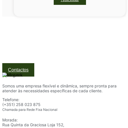
Visite a nossa Loja
Na MegaTek encontras tecnologia, ferramentas e soluções
profissionais ao melhor preço.
Ponte de Lima | Atendimento técnico especializado
Contactos
Somos uma empresa flexível e dinâmica, sempre pronta para
atender às necessidades específicas de cada cliente.
Telefone:
(+351) 258 023 875
Chamada para Rede Fixa Nacional
Morada:
Rua Quinta da Graciosa Loja 152,