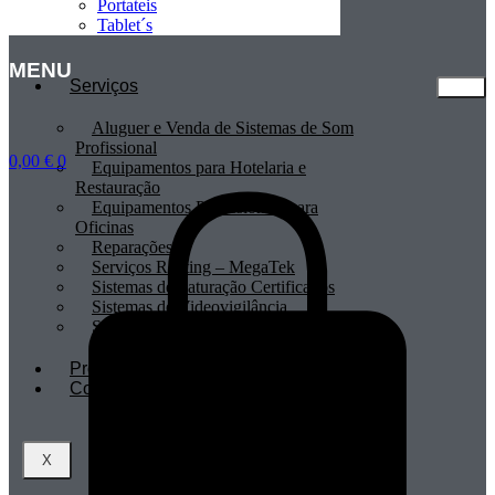
Portateis
Tablet´s
MENU
Serviços
Aluguer e Venda de Sistemas de Som
Profissional
0,00
€
0
Equipamentos para Hotelaria e
Restauração
Equipamentos Profissionais para
Oficinas
Reparações
Serviços Renting – MegaTek
Sistemas de Faturação Certificados
Sistemas de Videovigilância
Sistemas POS
Profissionais
Contactos
X