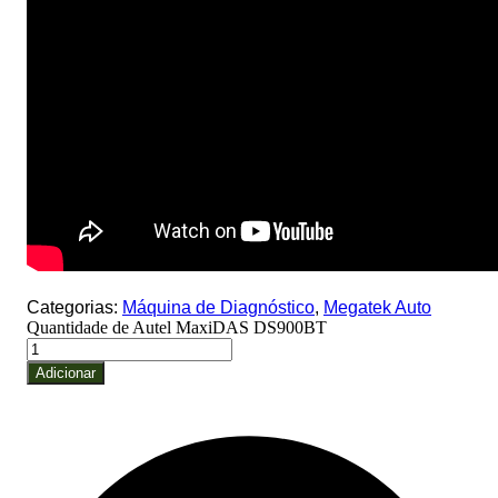
Categorias:
Máquina de Diagnóstico
,
Megatek Auto
Quantidade de Autel MaxiDAS DS900BT
Adicionar