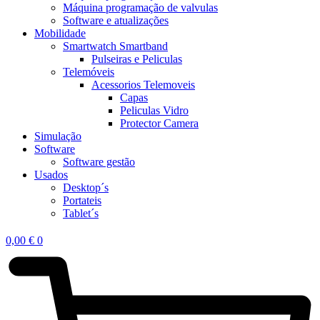
Máquina programação de valvulas
Software e atualizações
Mobilidade
Smartwatch Smartband
Pulseiras e Peliculas
Telemóveis
Acessorios Telemoveis
Capas
Peliculas Vidro
Protector Camera
Simulação
Software
Software gestão
Usados
Desktop´s
Portateis
Tablet´s
0,00
€
0