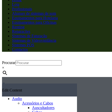
Loja
Profissionais
Aluguer de sistemas de som
Equipamentos para Hotelaria
Equipamentos para Oficinas
Renting
Reparações
Sistemas de Faturação
Sistemas de Videovigilância
Sistemas POS
Contactos
Procurar
×
Edit Content
Audio
Acessórios e Cabos
Auscultadores