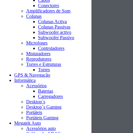
Cabos
Conectores
Amplificadores de Som
Colunas
Colunas Activa
Colunas Passivas
Subwoofer activo
Subwoofer Passivo
Microfones
Controladores
Misturadores
Reprodutores
Torres e Estruturas
Torres
GPS & Navegação
Informática
Acessórios
Baterias
Carregadores
Desktop´s
Desktop´s Gaming
Portáteis
Portáteis Gaming
Megatek Auto
Acessórios auto