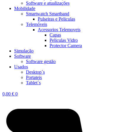
Software e atualizações
Mobilidade
Smartwatch Smartband
Pulseiras e Peliculas
Telemóveis
Acessorios Telemoveis
Capas
Peliculas Vidro
Protector Camera
Simulação
Software
Software gestão
Usados
Desktop´s
Portateis
Tablet´s
0,00
€
0