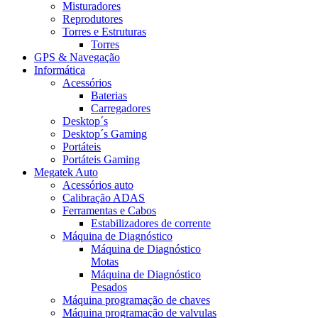
Misturadores
Reprodutores
Torres e Estruturas
Torres
GPS & Navegação
Informática
Acessórios
Baterias
Carregadores
Desktop´s
Desktop´s Gaming
Portáteis
Portáteis Gaming
Megatek Auto
Acessórios auto
Calibração ADAS
Ferramentas e Cabos
Estabilizadores de corrente
Máquina de Diagnóstico
Máquina de Diagnóstico
Motas
Máquina de Diagnóstico
Pesados
Máquina programação de chaves
Máquina programação de valvulas