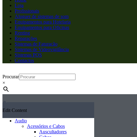
Loja
Profissionais
Aluguer de sistemas de som
Equipamentos para Hotelaria
Equipamentos para Oficinas
Renting
Reparações
Sistemas de Faturação
Sistemas de Videovigilância
Sistemas POS
Contactos
Procurar
×
Edit Content
Audio
Acessórios e Cabos
Auscultadores