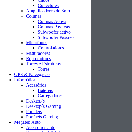
Cabos
Conectores
Amplificadores de Som
Colunas
Colunas Activa
Colunas Passivas
Subwoofer activo
Subwoofer Passivo
Microfones
Controladores
Misturadores
Reprodutores
Torres e Estruturas
Torres
GPS & Navegação
Informática
Acessórios
Baterias
Carregadores
Desktop´s
Desktop´s Gaming
Portáteis
Portáteis Gaming
Megatek Auto
Acessórios auto