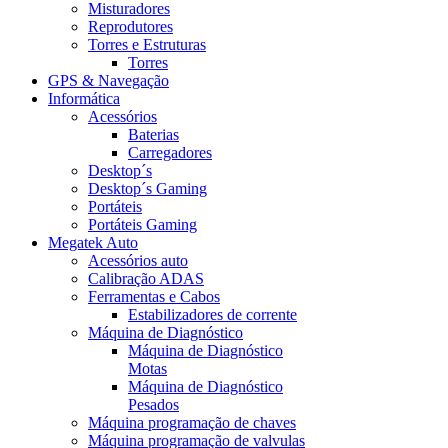
Misturadores
Reprodutores
Torres e Estruturas
Torres
GPS & Navegação
Informática
Acessórios
Baterias
Carregadores
Desktop´s
Desktop´s Gaming
Portáteis
Portáteis Gaming
Megatek Auto
Acessórios auto
Calibração ADAS
Ferramentas e Cabos
Estabilizadores de corrente
Máquina de Diagnóstico
Máquina de Diagnóstico
Motas
Máquina de Diagnóstico
Pesados
Máquina programação de chaves
Máquina programação de valvulas