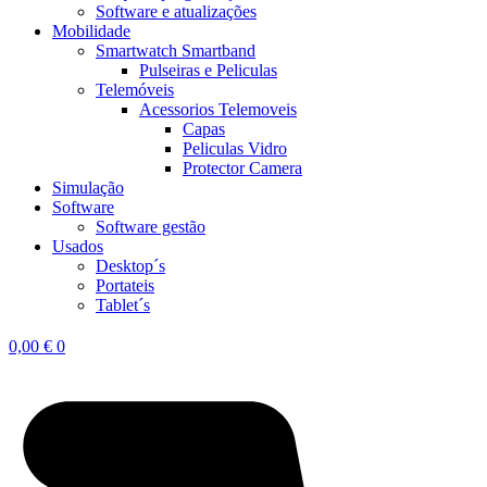
Software e atualizações
Mobilidade
Smartwatch Smartband
Pulseiras e Peliculas
Telemóveis
Acessorios Telemoveis
Capas
Peliculas Vidro
Protector Camera
Simulação
Software
Software gestão
Usados
Desktop´s
Portateis
Tablet´s
0,00
€
0