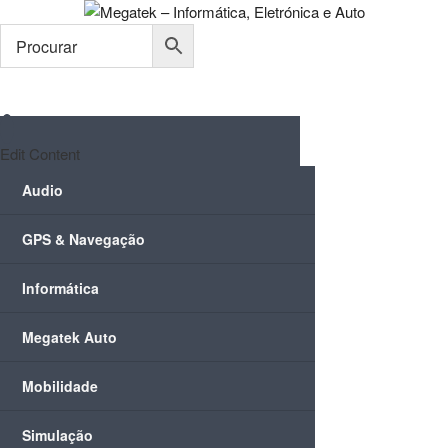
Skip
to
content
Edit Content
Audio
GPS & Navegação
Informática
Megatek Auto
Mobilidade
Simulação