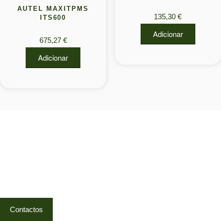
AUTEL MAXITPMS
135,30
€
ITS600
Adicionar
675,27
€
Adicionar
Visite a nossa Loja
Na MegaTek encontras tecnologia, ferramentas e soluções
profissionais ao melhor preço.
Ponte de Lima | Atendimento técnico especializado
Contactos