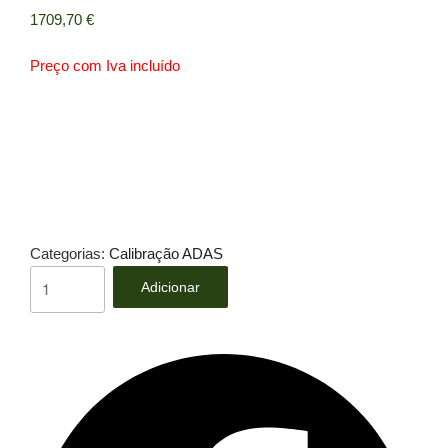
1709,70
€
Preço com Iva incluído
Categorias:
Calibração ADAS
Quantidade
Adicionar
de
CARRINHO
DE
APOIO
AUTEL:
CSC0500/23-
R